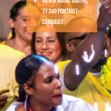
44 rue Raoul Dautry,
77 340 Pontault-
Combault