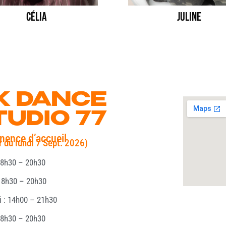
Célia
JULINE
K DANCE
TUDIO 77
nence d’accueil
ir du lundi 7 Sept. 2026)
18h30 – 20h30
 18h30 – 20h30
i : 14h00 – 21h30
18h30 – 20h30