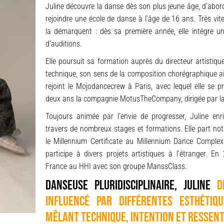
Juline découvre la danse dès son plus jeune âge, d’abor
rejoindre une école de danse à l’âge de 16 ans. Très vi
la démarquent : dès sa première année, elle intègre un
d’auditions.
Elle poursuit sa formation auprès du directeur artistiq
technique, son sens de la composition chorégraphique ain
rejoint le Mojodancecrew à Paris, avec lequel elle se p
deux ans la compagnie MotusTheCompany, dirigée par l
Toujours animée par l’envie de progresser, Juline enri
travers de nombreux stages et formations. Elle part no
le Millennium Certificate au Millennium Dance Complex
participe à divers projets artistiques à l’étranger. E
France au HHI avec son groupe ManssClass.
Danseuse pluridisciplinaire, Juline
d
influencé par différentes esthétiq
mêlant technique, intention et ressent