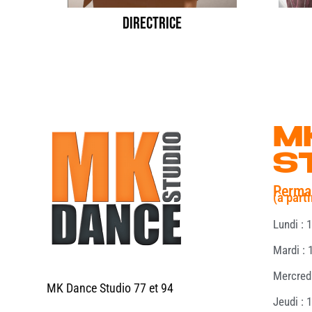
DIRECTRICE
M
S
Perma
(à part
Lundi : 
Mardi :
Mercred
MK Dance Studio 77 et 94
Jeudi : 