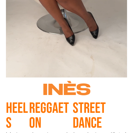
INÈS
HEEL
REGGAET
STREET
S
ON
DANCE