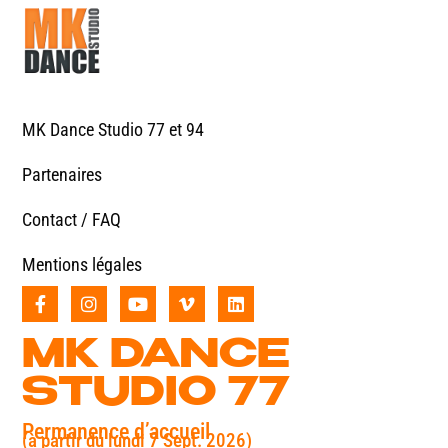
MK Dance Studio 77 et 94
Partenaires
Contact / FAQ
Mentions légales
MK DANCE
STUDIO 77
Permanence d’accueil
(à partir du lundi 7 Sept. 2026)