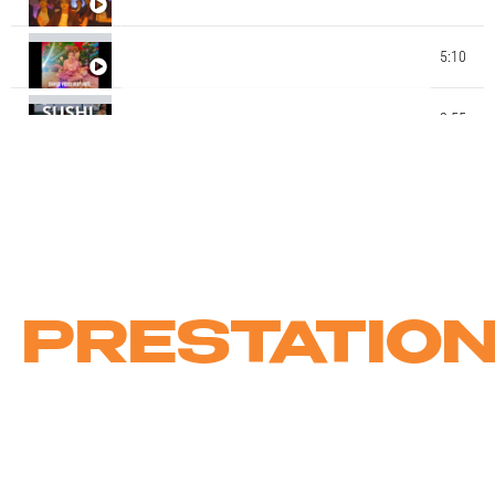
JACKSON - SMOOTH CRIMINAL - MATA THIOBANE
- MK DANCE STUDIO
STAGE CHOREE CLIP DE NOEL 2022 - STUDIO MK
5:10
DANCE - MAEVA NAPOLY CHOREGRAPHIE
STAGE CHOREE CLIP ENFANTS ETE 2021 - ECOLE
2:55
MK DANCE STUDIO - BY MATA THIOBANE - SUSHI
13:55
MK DANCE AWARDS EXTRAITS GALA 2019 MK
CIE JUICY DANCE KIDS BY MATA (MK DANCE
0:48
STUDIO)
PRESTATIO