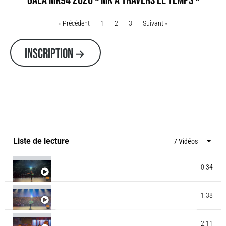
GALA MK94 2026 « MK À TRAVERS LE TEMPS »
« Précédent
1
2
3
Suivant »
INSCRIPTION
Liste de lecture
7 Vidéos
0:34
GALA MK AIRLINES - BOB MARLEY
GALA MK AIRLINES - JEUX OLYMPIQUES BREAK
1:38
DANCE
JUICY CREW & MINIJUICY 2023 - MICHAEL
2:11