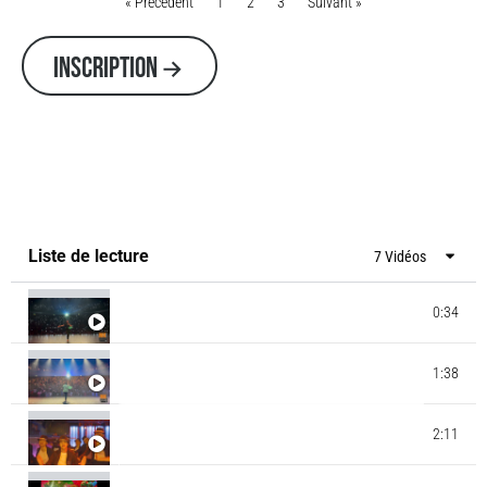
« Précédent
1
2
3
Suivant »
INSCRIPTION
Liste de lecture
7 Vidéos
0:34
GALA MK AIRLINES - BOB MARLEY
GALA MK AIRLINES - JEUX OLYMPIQUES BREAK
1:38
DANCE
JUICY CREW & MINIJUICY 2023 - MICHAEL
2:11
JACKSON - SMOOTH CRIMINAL - MATA THIOBANE
- MK DANCE STUDIO