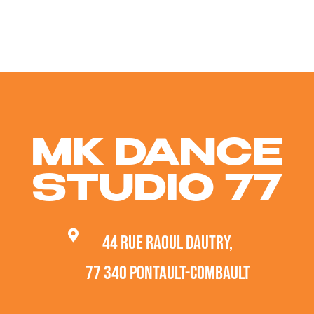
LES
LOCATIONS
DE SALLES
MK DANCE
Ouverture de Bal, Show,
STUDIO 77
démonstration, spectacle...
En savoir PLUS +
44 rue Raoul Dautry,
77 340 Pontault-Combault