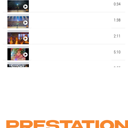
0:34
GALA MK AIRLINES - BOB MARLEY
GALA MK AIRLINES - JEUX OLYMPIQUES BREAK
1:38
DANCE
JUICY CREW & MINIJUICY 2023 - MICHAEL
2:11
JACKSON - SMOOTH CRIMINAL - MATA THIOBANE
- MK DANCE STUDIO
STAGE CHOREE CLIP DE NOEL 2022 - STUDIO MK
5:10
DANCE - MAEVA NAPOLY CHOREGRAPHIE
STAGE CHOREE CLIP ENFANTS ETE 2021 - ECOLE
2:55
MK DANCE STUDIO - BY MATA THIOBANE - SUSHI
13:55
MK DANCE AWARDS EXTRAITS GALA 2019 MK
CIE JUICY DANCE KIDS BY MATA (MK DANCE
0:48
STUDIO)
PRESTATIO