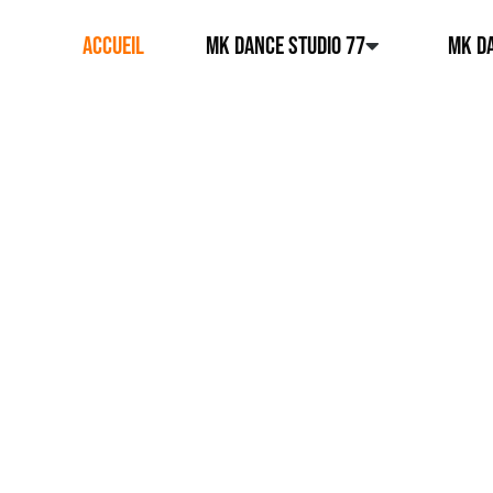
ACCUEIL
MK DANCE STUDIO 77
MK DA
RETROUVEZ TOUTE L’ACTUALITÉ DE L’ÉCOL
ACTUS