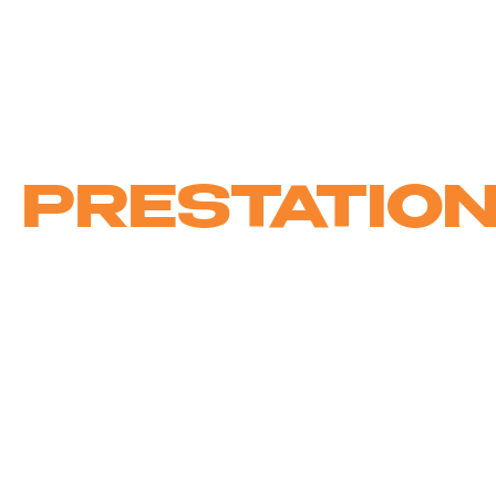
13:55
MK DANCE AWARDS EXTRAITS GALA 2019 MK
CIE JUICY DANCE KIDS BY MATA (MK DANCE
0:48
STUDIO)
PRESTATIO