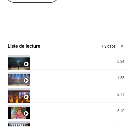
Liste de lecture
7 Vidéos
0:34
GALA MK AIRLINES - BOB MARLEY
GALA MK AIRLINES - JEUX OLYMPIQUES BREAK
1:38
DANCE
JUICY CREW & MINIJUICY 2023 - MICHAEL
2:11
JACKSON - SMOOTH CRIMINAL - MATA THIOBANE
- MK DANCE STUDIO
STAGE CHOREE CLIP DE NOEL 2022 - STUDIO MK
5:10
DANCE - MAEVA NAPOLY CHOREGRAPHIE
STAGE CHOREE CLIP ENFANTS ETE 2021 - ECOLE
2:55
MK DANCE STUDIO - BY MATA THIOBANE - SUSHI