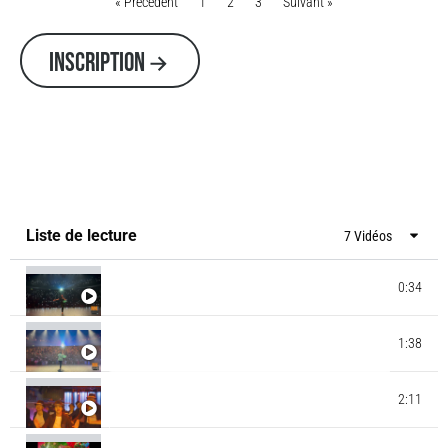
« Précédent
1
2
3
Suivant »
INSCRIPTION
Liste de lecture
7 Vidéos
0:34
GALA MK AIRLINES - BOB MARLEY
GALA MK AIRLINES - JEUX OLYMPIQUES BREAK
1:38
DANCE
JUICY CREW & MINIJUICY 2023 - MICHAEL
2:11
JACKSON - SMOOTH CRIMINAL - MATA THIOBANE
- MK DANCE STUDIO