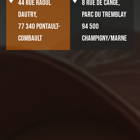
44 rue Raoul
8 rue de Cange,
Dautry,
PARC DU TREMBLAY
77 340 Pontault-
94 500
Combault
Champigny/Marne