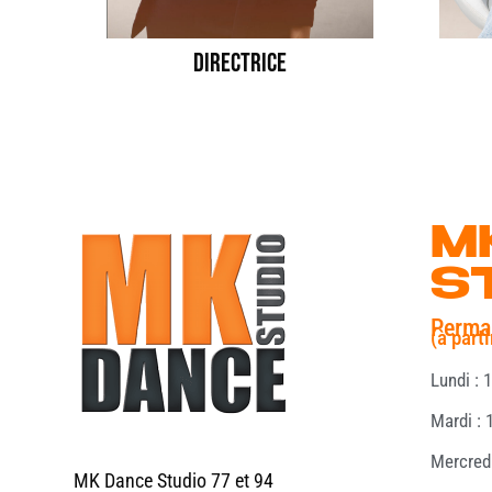
DIRECTRICE
M
S
Perma
(à part
Lundi : 
Mardi :
Mercred
MK Dance Studio 77 et 94