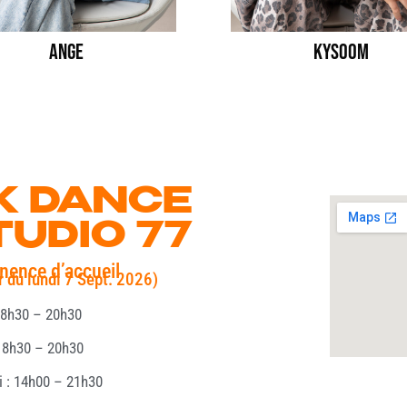
Ange
KYSOOM
K DANCE
TUDIO 77
nence d’accueil
ir du lundi 7 Sept. 2026)
18h30 – 20h30
 18h30 – 20h30
i : 14h00 – 21h30