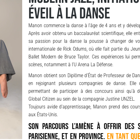
éVEIL À LA DANSE
Manon commence la danse à l’âge de 4 ans et y dévelo
Après avoir obtenu un baccalauréat scientifique, elle e
sa passion pour la danse la pousse à changer de voie
internationale de Rick Odums, où elle fait partie du Je
Ballet Modern de Bruce Taylor. Ces expériences lui per
scènes, notamment à l’U Arena La Défense.
Manon obtient son Diplôme d’État de Professeur de Dans
en rejoignant plusieurs compagnies de danse. Elle 
permettant de participer à des concours ainsi qu’à 
Global Citizen au sein de la compagnie Justine UNZEL.
Toujours avide d’apprentissage, Manon prend des cour
aux États-Unis.
Son parcours l’amène à offrir des s
parisienne, et en province.
En tant qu