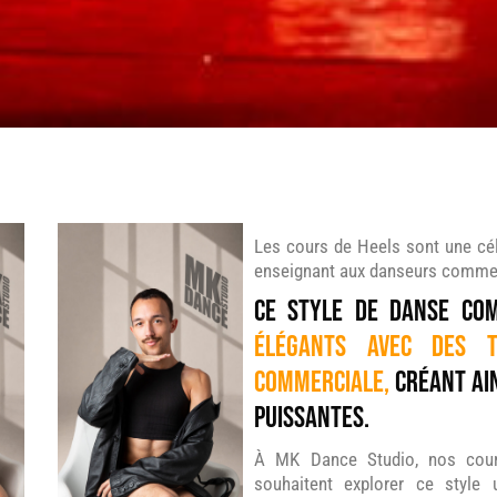
Les cours de Heels sont une célé
enseignant aux danseurs comment 
Ce style de danse co
élégants avec des t
commerciale,
créant ain
puissantes.
À MK Dance Studio, nos cour
souhaitent explorer ce style